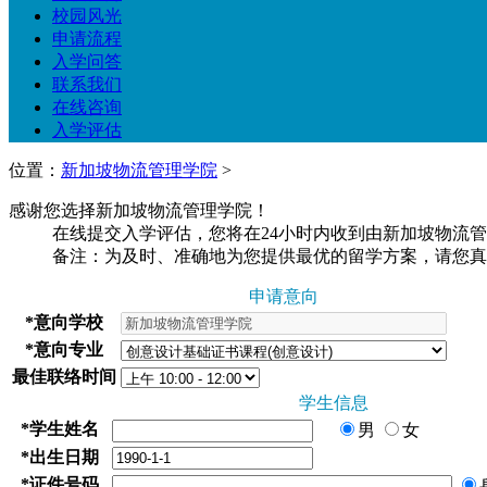
校园风光
申请流程
入学问答
联系我们
在线咨询
入学评估
位置：
新加坡物流管理学院
>
感谢您选择新加坡物流管理学院！
在线提交入学评估，您将在24小时内收到由新加坡物流
备注：为及时、准确地为您提供最优的留学方案，请您真
申请意向
*
意向学校
*
意向专业
最佳联络时间
学生信息
*
学生姓名
男
女
*
出生日期
*
证件号码